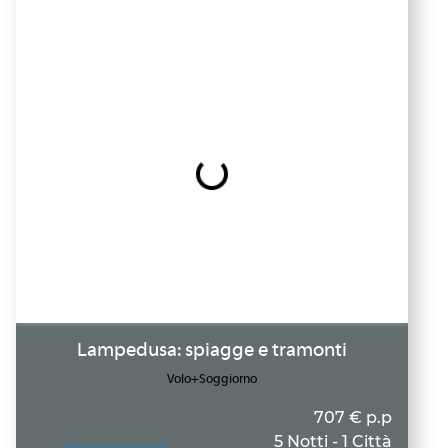
Lampedusa: spiagge e tramonti
Volo+Soggiorno
707 € p.p
5 Notti - 1 Città